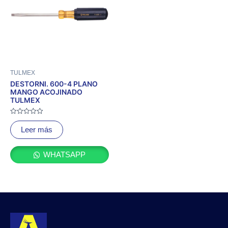
TULMEX
DESTORNI. 600-4 PLANO
MANGO ACOJINADO
TULMEX
Valorado
con
Leer más
0
de
5
WHATSAPP