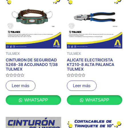
TULMEX
TULMEX
CINTURON DE SEGURIDAD
ALICATE ELECTRICISTA
5268-38 ACOJINADO T/38
KT210-8 ALTA PALANCA
TULMEX
TULMEX
Valorado
Valorado
con
con
Leer más
Leer más
0
0
de
de
5
5
WHATSAPP
WHATSAPP