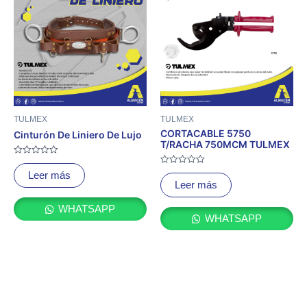
TULMEX
TULMEX
CORTACABLE 5750
Cinturón De Liniero De Lujo
T/RACHA 750MCM TULMEX
Valorado
con
Valorado
Leer más
0
con
Leer más
de
0
5
de
5
WHATSAPP
WHATSAPP