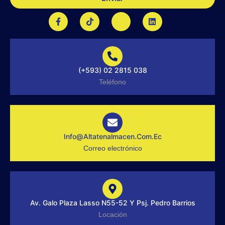
F
T
J
L
a
i
k
i
c
k
i
n
e
t
-
k
b
o
i
e
o
k
n
d
o
s
i
(+593) 02 2815 038
k
t
n
-
a
Teléfono
f
g
r
a
m
-
1
-
Info@altatenalmacen.com.ec
l
Correo electrónico
i
g
h
t
Av. Galo Plaza Lasso N55-52 Y Psj. Pedro Barrios
Locación