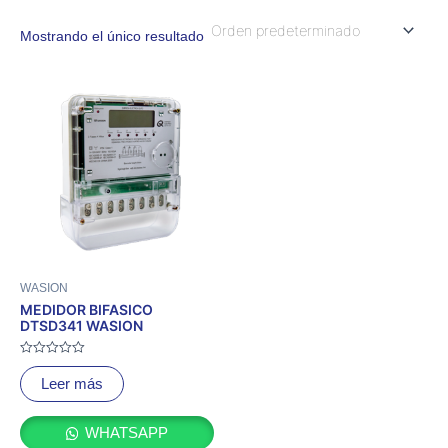
Mostrando el único resultado
WASION
MEDIDOR BIFASICO
DTSD341 WASION
Valorado
con
Leer más
0
de
5
WHATSAPP