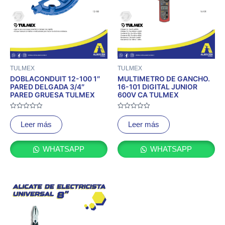
TULMEX
TULMEX
DOBLACONDUIT 12-100 1″
MULTIMETRO DE GANCHO.
PARED DELGADA 3/4″
16-101 DIGITAL JUNIOR
PARED GRUESA TULMEX
600V CA TULMEX
Valorado
Valorado
con
con
Leer más
Leer más
0
0
de
de
5
5
WHATSAPP
WHATSAPP