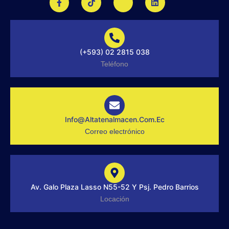
a
i
k
i
c
k
i
n
e
t
-
k
b
o
i
e
o
k
n
d
o
s
i
(+593) 02 2815 038
k
t
n
-
a
Teléfono
f
g
r
a
m
-
1
-
Info@altatenalmacen.com.ec
l
Correo electrónico
i
g
h
t
Av. Galo Plaza Lasso N55-52 Y Psj. Pedro Barrios
Locación