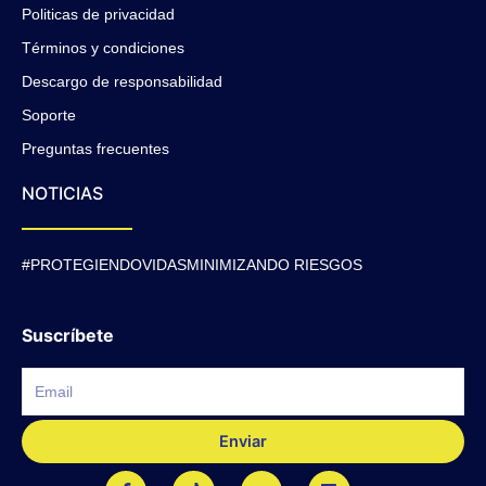
Politicas de privacidad
Términos y condiciones
Descargo de responsabilidad
Soporte
Preguntas frecuentes
NOTICIAS
#PROTEGIENDOVIDASMINIMIZANDO RIESGOS
Suscríbete
Enviar
F
T
J
L