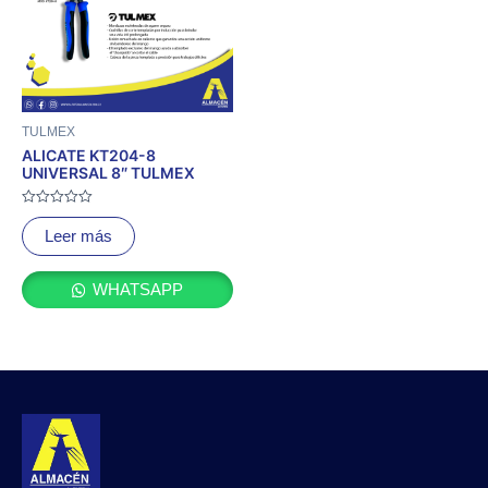
TULMEX
ALICATE KT204-8
UNIVERSAL 8″ TULMEX
Valorado
con
Leer más
0
de
5
WHATSAPP