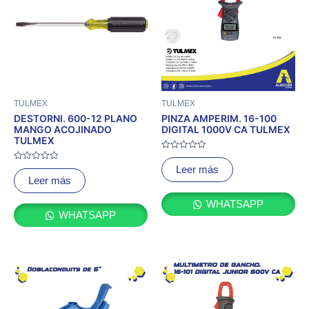
TULMEX
TULMEX
DESTORNI. 600-12 PLANO
PINZA AMPERIM. 16-100
MANGO ACOJINADO
DIGITAL 1000V CA TULMEX
TULMEX
Valorado
con
Valorado
Leer más
0
con
Leer más
de
0
5
de
5
WHATSAPP
WHATSAPP