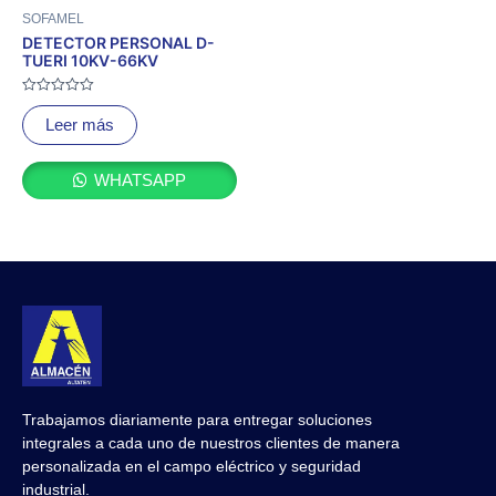
SOFAMEL
DETECTOR PERSONAL D-
TUERI 10KV-66KV
Valorado
con
Leer más
0
de
5
WHATSAPP
Trabajamos diariamente para entregar soluciones
integrales a cada uno de nuestros clientes de manera
personalizada en el campo eléctrico y seguridad
industrial.