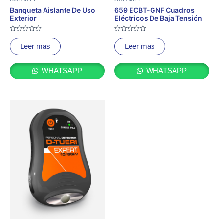
Banqueta Aislante De Uso
659 ECBT-GNF Cuadros
Exterior
Eléctricos De Baja Tensión
Valorado
Valorado
con
con
Leer más
Leer más
0
0
de
de
5
5
WHATSAPP
WHATSAPP