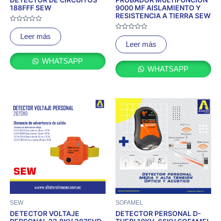
188FFF SEW
9000 MF AISLAMIENTO Y
RESISTENCIA A TIERRA SEW
Valorado
con
Valorado
Leer más
0
con
Leer más
de
0
5
de
5
WHATSAPP
WHATSAPP
SEW
SOFAMEL
DETECTOR VOLTAJE
DETECTOR PERSONAL D-