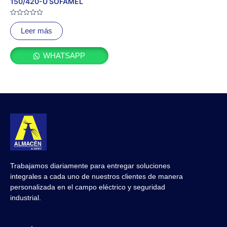
150/420-U SOFAMEL
Valorado
con
Leer más
0
de
5
WHATSAPP
Trabajamos diariamente para entregar soluciones
integrales a cada uno de nuestros clientes de manera
personalizada en el campo eléctrico y seguridad
industrial.