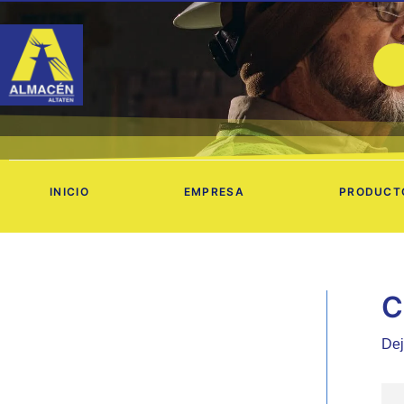
Ir
al
contenido
INICIO
EMPRESA
PRODUCT
C
Dej