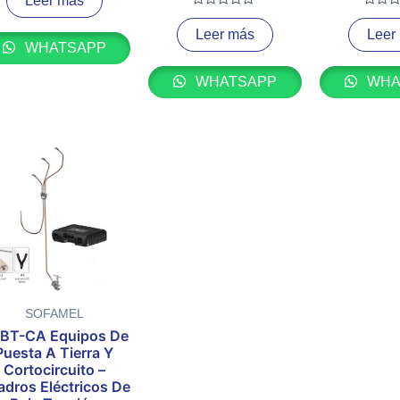
Leer más
0
Valorado
Valora
de
con
con
5
Leer más
Leer
0
0
WHATSAPP
de
de
5
5
WHATSAPP
WHA
SOFAMEL
BT-CA Equipos De
Puesta A Tierra Y
Cortocircuito –
dros Eléctricos De