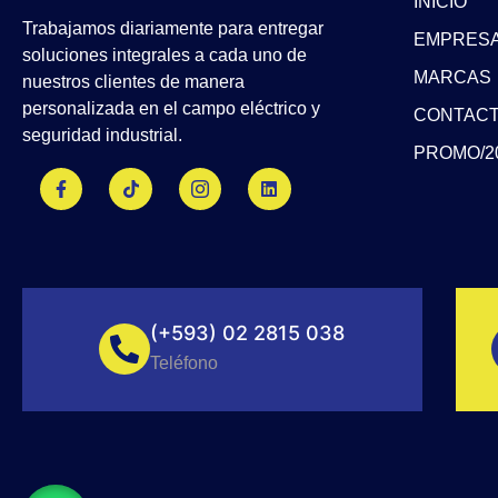
INICIO
Trabajamos diariamente para entregar
EMPRES
soluciones integrales a cada uno de
MARCAS
nuestros clientes de manera
personalizada en el campo eléctrico y
CONTAC
seguridad industrial.
PROMO/2
F
T
J
L
a
i
k
i
c
k
i
n
e
t
-
k
b
o
i
e
o
k
n
d
o
s
i
k
t
n
-
a
f
g
(+593) 02 2815 038
r
a
Teléfono
m
-
1
-
l
i
g
h