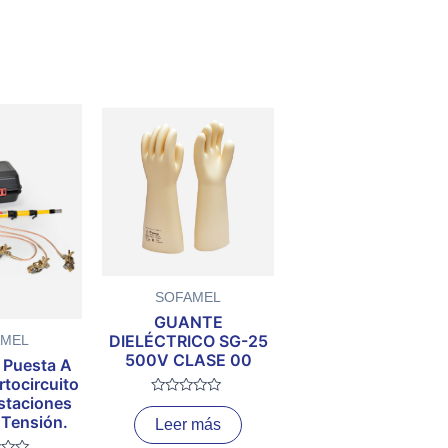
SOFAMEL
GUANTE
DIELÉCTRICO SG-25
AMEL
500V CLASE 00
 Puesta A
rtocircuito
staciones
Valorado
con
 Tensión.
Leer más
0
de