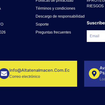
Politicas de privacidad
#PROTEG
RIESGOS
A
Términos y condiciones
Descargo de responsabilidad
Suscríbe
TO
Soporte
026
Preguntas frecuentes
Av
Info@altatenalmacen.com.ec
Ps
Correo electrónico
Lo