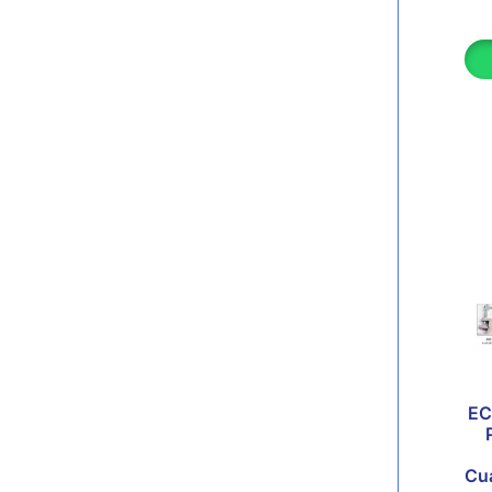
EC
Cua