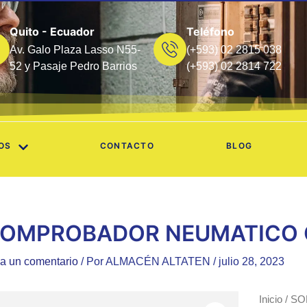
Quito - Ecuador
Teléfono
Av. Galo Plaza Lasso N55-
(+593) 02 2815 038
52 y Pasaje Pedro Barrios
(+593) 02 2814 722
OS
CONTACTO
BLOG
OMPROBADOR NEUMATICO G
a un comentario
/ Por
ALMACÉN ALTATEN
/
julio 28, 2023
Inicio
/
SO