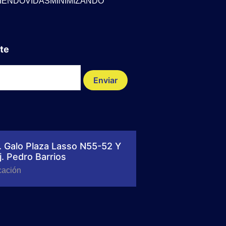
IENDOVIDASMINIMIZANDO
te
Enviar
. Galo Plaza Lasso N55-52 Y
j. Pedro Barrios
cación