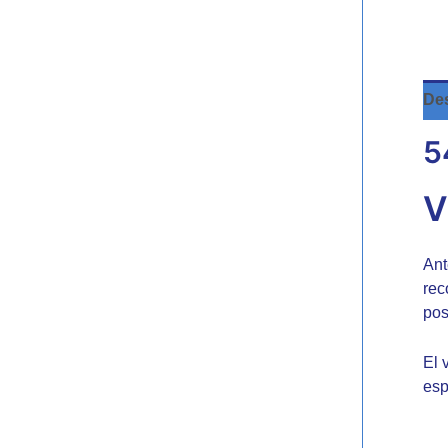
Des
5
V
Ant
rec
pos
El 
esp