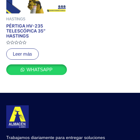
HASTINGS
PÉRTIGA HV-235
TELESCÓPICA 35″
HASTINGS
Valorado
con
Leer más
0
de
5
WHATSAPP
Trabajamos diariamente para entregar soluciones