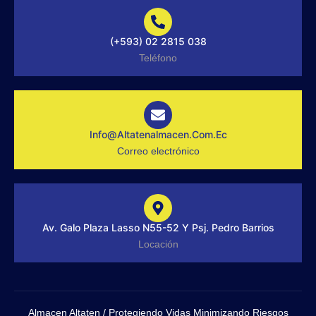
b
o
i
e
o
k
n
d
o
s
i
(+593) 02 2815 038
k
t
n
-
a
Teléfono
f
g
r
a
m
-
1
-
Info@altatenalmacen.com.ec
l
Correo electrónico
i
g
h
t
Av. Galo Plaza Lasso N55-52 Y Psj. Pedro Barrios
Locación
Almacen Altaten / Protegiendo Vidas Minimizando Riesgos