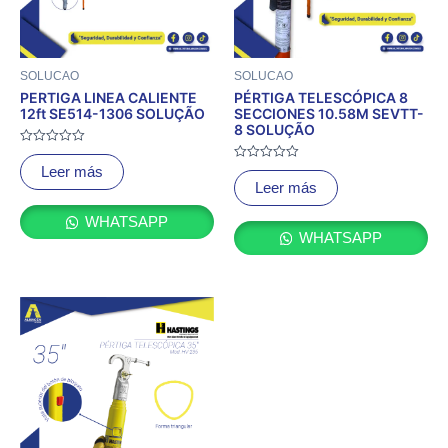
SOLUCAO
SOLUCAO
PERTIGA LINEA CALIENTE
PÉRTIGA TELESCÓPICA 8
12ft SE514-1306 SOLUÇÃO
SECCIONES 10.58M SEVTT-
8 SOLUÇÃO
Valorado
con
Valorado
Leer más
0
con
Leer más
de
0
5
de
5
WHATSAPP
WHATSAPP