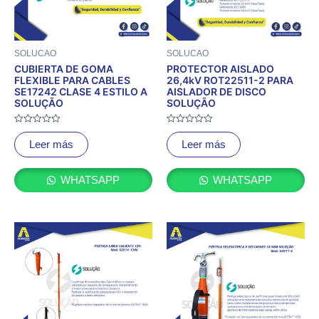
SOLUCAO
SOLUCAO
CUBIERTA DE GOMA
PROTECTOR AISLADO
FLEXIBLE PARA CABLES
26,4kV ROT22511-2 PARA
SE17242 CLASE 4 ESTILO A
AISLADOR DE DISCO
SOLUÇÃO
SOLUÇÃO
Valorado
Valorado
con
con
Leer más
Leer más
0
0
de
de
5
5
WHATSAPP
WHATSAPP