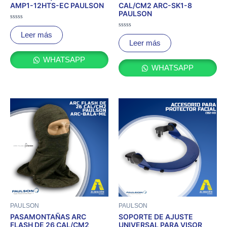
AMP1-12HTS-EC PAULSON
CAL/CM2 ARC-SK1-8
PAULSON
Valorado
con
Valorado
Leer más
0
con
Leer más
de
0
5
de
5
WHATSAPP
WHATSAPP
PAULSON
PAULSON
PASAMONTAÑAS ARC
SOPORTE DE AJUSTE
FLASH DE 26 CAL/CM2
UNIVERSAL PARA VISOR