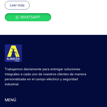
Valorado
con
Leer más
0
de
5
WHATSAPP
Trabajamos diariamente para entregar soluciones
integrales a cada uno de nuestros clientes de manera
personalizada en el campo eléctrico y seguridad
industrial.
MENÚ