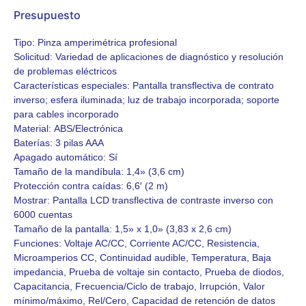
Presupuesto
Tipo:
Pinza amperimétrica profesional
Solicitud:
Variedad de aplicaciones de diagnóstico y resolución
de problemas eléctricos
Características especiales:
Pantalla transflectiva de contrato
inverso; esfera iluminada; luz de trabajo incorporada; soporte
para cables incorporado
Material:
ABS/Electrónica
Baterías:
3 pilas AAA
Apagado automático:
Sí
Tamaño de la mandíbula:
1,4» (3,6 cm)
Protección contra caídas:
6,6′ (2 m)
Mostrar:
Pantalla LCD transflectiva de contraste inverso con
6000 cuentas
Tamaño de la pantalla:
1,5» x 1,0» (3,83 x 2,6 cm)
Funciones:
Voltaje AC/CC, Corriente AC/CC, Resistencia,
Microamperios CC, Continuidad audible, Temperatura, Baja
impedancia, Prueba de voltaje sin contacto, Prueba de diodos,
Capacitancia, Frecuencia/Ciclo de trabajo, Irrupción, Valor
mínimo/máximo, Rel/Cero, Capacidad de retención de datos