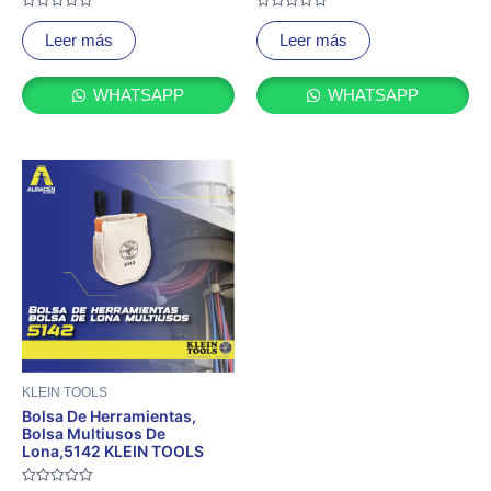
Valorado
Valorado
con
con
Leer más
Leer más
0
0
de
de
5
5
WHATSAPP
WHATSAPP
KLEIN TOOLS
Bolsa De Herramientas,
Bolsa Multiusos De
Lona,5142 KLEIN TOOLS