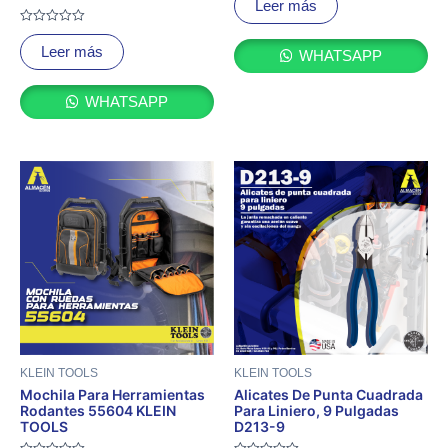
Leer más
0
de
Valorado
5
con
Leer más
WHATSAPP
0
de
5
WHATSAPP
KLEIN TOOLS
KLEIN TOOLS
Mochila Para Herramientas
Alicates De Punta Cuadrada
Rodantes 55604 KLEIN
Para Liniero, 9 Pulgadas
TOOLS
D213-9