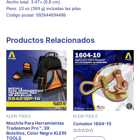
Ancho total:
3,47» (8,8 cm)
Peso:
13 oz (369 g) incluidas las pilas
Código postal:
092644694486
Productos Relacionados
KLEIN TOOLS
KLEIN TOOLS
Mochila Para Herramientas
Comelon 1604-10
Tradesman Pro™, 39
Bolsillos, Color Negro KLEIN
Valorado
TOOLS
con