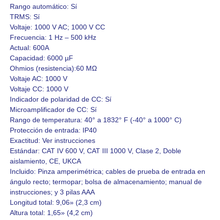
Rango automático:
Sí
TRMS:
Sí
Voltaje:
1000 V AC; 1000 V CC
Frecuencia:
1 Hz – 500 kHz
Actual:
600A
Capacidad:
6000 µF
Ohmios (resistencia):
60 MΩ
Voltaje AC:
1000 V
Voltaje CC:
1000 V
Indicador de polaridad de CC:
Sí
Microamplificador de CC:
Sí
Rango de temperatura:
40° a 1832° F (-40° a 1000° C)
Protección de entrada:
IP40
Exactitud:
Ver instrucciones
Estándar:
CAT IV 600 V, CAT III 1000 V, Clase 2, Doble
aislamiento, CE, UKCA
Incluido:
Pinza amperimétrica; cables de prueba de entrada en
ángulo recto; termopar; bolsa de almacenamiento; manual de
instrucciones; y 3 pilas AAA
Longitud total:
9,06» (2,3 cm)
Altura total:
1,65» (4,2 cm)