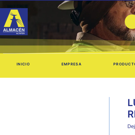
Ir
al
contenido
INICIO
EMPRESA
PRODUCT
L
R
Dej