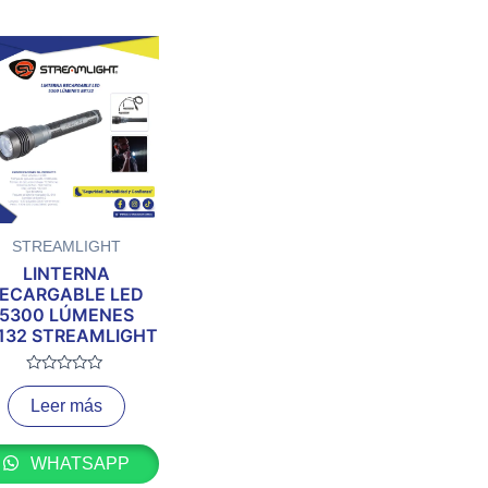
STREAMLIGHT
LINTERNA
ECARGABLE LED
5300 LÚMENES
132 STREAMLIGHT
Valorado
con
Leer más
0
de
5
WHATSAPP