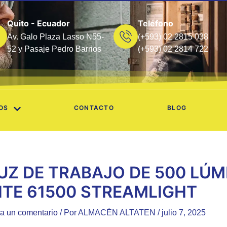
Quito - Ecuador
Teléfono
Av. Galo Plaza Lasso N55-
(+593) 02 2815 038
52 y Pasaje Pedro Barrios
(+593) 02 2814 722
OS
CONTACTO
BLOG
UZ DE TRABAJO DE 500 LÚM
ITE 61500 STREAMLIGHT
a un comentario
/ Por
ALMACÉN ALTATEN
/
julio 7, 2025