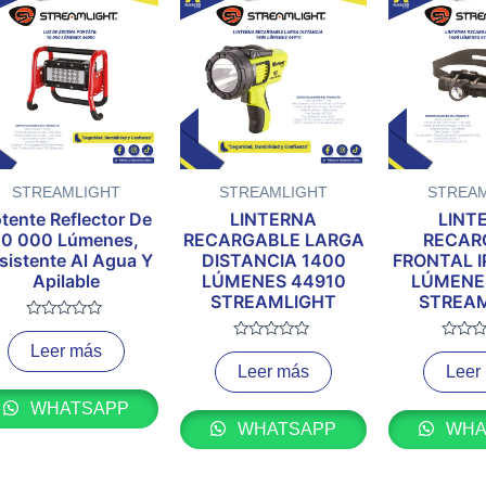
STREAMLIGHT
STREAMLIGHT
STREA
tente Reflector De
LINTERNA
LINT
10 000 Lúmenes,
RECARGABLE LARGA
RECAR
sistente Al Agua Y
DISTANCIA 1400
FRONTAL I
Apilable
LÚMENES 44910
LÚMENE
STREAMLIGHT
STREA
Valorado
con
Leer más
Valorado
Valora
0
con
con
Leer más
Leer
de
0
0
5
de
de
5
5
WHATSAPP
WHATSAPP
WHA