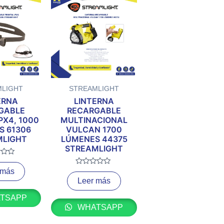
MLIGHT
STREAMLIGHT
ERNA
LINTERNA
GABLE
RECARGABLE
PX4, 1000
MULTINACIONAL
S 61306
VULCAN 1700
MLIGHT
LÚMENES 44375
STREAMLIGHT
do
 más
Valorado
con
Leer más
0
de
5
TSAPP
WHATSAPP