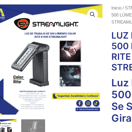
Inicio
/
ST
500 LÚME
STREAML
LUZ
500
RITE
STR
Luz
500
Se S
Gira