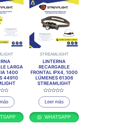
MLIGHT
STREAMLIGHT
ERNA
LINTERNA
LE LARGA
RECARGABLE
IA 1400
FRONTAL IPX4, 1000
S 44910
LÚMENES 61306
MLIGHT
STREAMLIGHT
do
Valorado
con
 más
Leer más
0
de
5
TSAPP
WHATSAPP