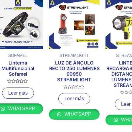
SOFAMEL
STREAMLIGHT
STREA
Linterna
LUZ DE ÁNGULO
LINT
Multifuncional
RECTO 250 LÚMENES
RECARGAB
Sofamel
90950
DISTANC
STREAMLIGHT
LÚMENE
STREA
Valorado
con
Leer más
Valorado
0
con
Leer más
Valora
de
0
con
5
Leer
de
0
5
WHATSAPP
de
5
WHATSAPP
WHA