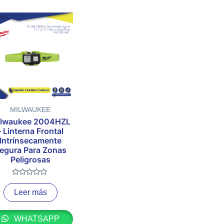
MILWAUKEE
lwaukee 2004HZL
– Linterna Frontal
Intrínsecamente
egura Para Zonas
Peligrosas
Valorado
con
Leer más
0
de
5
WHATSAPP