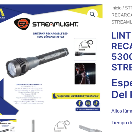
Inicio
/
ST
RECARGA
STREAML
LIN
REC
530
STR
Esp
Del
Altos lúm
Tiempo de