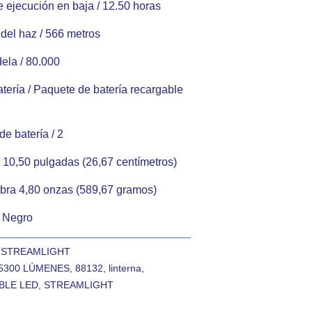
 ejecución en baja /
12.50 horas
 del haz /
566 metros
ela /
80.000
tería /
Paquete de batería recargable
de batería /
2
/
10,50 pulgadas (26,67 centímetros)
libra 4,80 onzas (589,67 gramos)
/
Negro
:
STREAMLIGHT
5300 LÚMENES
,
88132
,
linterna
,
BLE LED
,
STREAMLIGHT