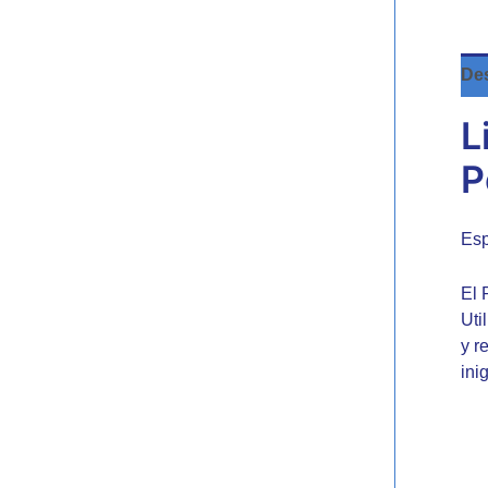
Des
L
P
Esp
El 
Uti
y r
ini