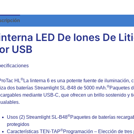
cripción
Valoraciones (0)
interna LED De Iones De Lit
or USB
ecificaciones
®
ProTac HL
La linterna 6 es una potente fuente de iluminación
®
liza dos baterías Streamlight SL-B48 de 5000 mAh.
Paquetes de
ecargables mediante USB-C, que ofrecen un brillo sostenido y 
gualables.
®
Usos (2) Streamlight SL-B48
Paquetes de baterías recargab
protegidos
®
Características
TEN-TAP
Programación
– Elección de tres