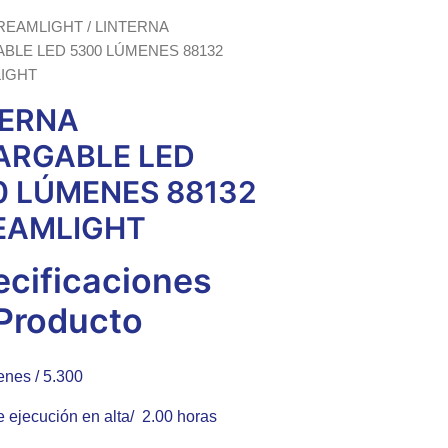
REAMLIGHT
/ LINTERNA
BLE LED 5300 LÚMENES 88132
IGHT
TERNA
ARGABLE LED
0 LÚMENES 88132
EAMLIGHT
ecificaciones
 Producto
enes /
5.300
 ejecución en alta/
2.00 horas