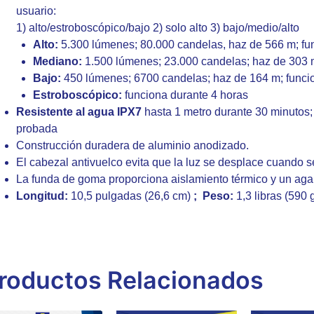
usuario:
1) alto/estroboscópico/bajo 2) solo alto 3) bajo/medio/alto
Alto:
5.300 lúmenes; 80.000 candelas, haz de 566 m; fu
Mediano:
1.500 lúmenes; 23.000 candelas; haz de 303 m
Bajo:
450 lúmenes; 6700 candelas; haz de 164 m; funci
Estroboscópico:
funciona durante 4 horas
Resistente al agua IPX7
hasta 1 metro durante 30 minutos; 
probada
Construcción duradera de aluminio anodizado.
El cabezal antivuelco evita que la luz se desplace cuando s
La funda de goma proporciona aislamiento térmico y un aga
Longitud:
10,5 pulgadas (26,6 cm)
;
Peso:
1,3 libras (590 
roductos Relacionados