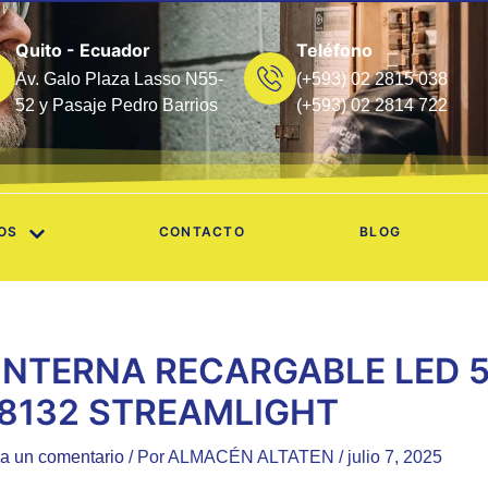
Quito - Ecuador
Teléfono
Av. Galo Plaza Lasso N55-
(+593) 02 2815 038
52 y Pasaje Pedro Barrios
(+593) 02 2814 722
OS
CONTACTO
BLOG
INTERNA RECARGABLE LED 
8132 STREAMLIGHT
a un comentario
/ Por
ALMACÉN ALTATEN
/
julio 7, 2025