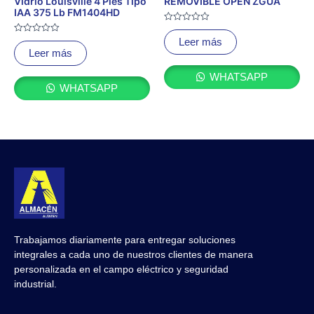
Vidrio Louisville 4 Pies Tipo
REMOVIBLE OPEN ZGUA
IAA 375 Lb FM1404HD
Valorado
con
Valorado
Leer más
0
con
Leer más
de
0
5
de
5
WHATSAPP
WHATSAPP
Trabajamos diariamente para entregar soluciones
integrales a cada uno de nuestros clientes de manera
personalizada en el campo eléctrico y seguridad
industrial.