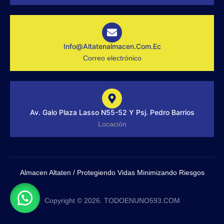
r
a
m
-
1
-
Info@altatenalmacen.com.ec
l
Correo electrónico
i
g
h
t
Av. Galo Plaza Lasso N55-52 Y Psj. Pedro Barrios
Locación
Almacen Altaten / Protegiendo Vidas Minimizando Riesgos
Copyright © 2026. TODOENUNO593.COM