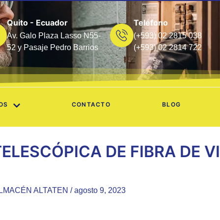
Quito - Ecuador
Teléfono
Av. Galo Plaza Lasso N55-
(+593) 02 2815 038
52 y Pasaje Pedro Barrios
(+593) 02 2814 722
OS
CONTACTO
BLOG
ELESCÓPICA DE FIBRA DE VID
LMACÉN ALTATEN
/
agosto 9, 2023