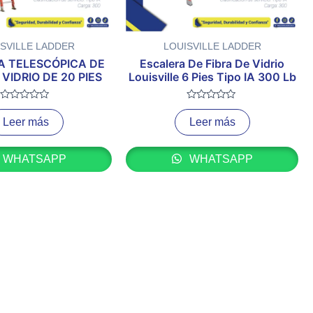
SVILLE LADDER
LOUISVILLE LADDER
A TELESCÓPICA DE
Escalera De Fibra De Vidrio
 VIDRIO DE 20 PIES
Louisville 6 Pies Tipo IA 300 Lb
Valorado
Valorado
con
con
Leer más
Leer más
0
0
de
de
5
5
WHATSAPP
WHATSAPP