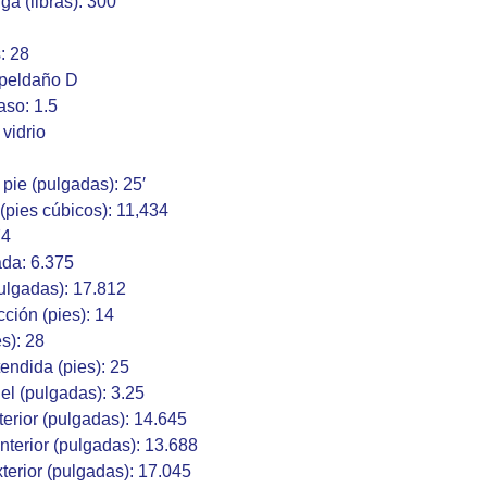
a (libras): 300
: 28
 peldaño D
aso: 1.5
 vidrio
pie (pulgadas): 25′
(pies cúbicos): 11,434
74
ada: 6.375
ulgadas): 17.812
cción (pies): 14
es): 28
endida (pies): 25
iel (pulgadas): 3.25
erior (pulgadas): 14.645
terior (pulgadas): 13.688
terior (pulgadas): 17.045