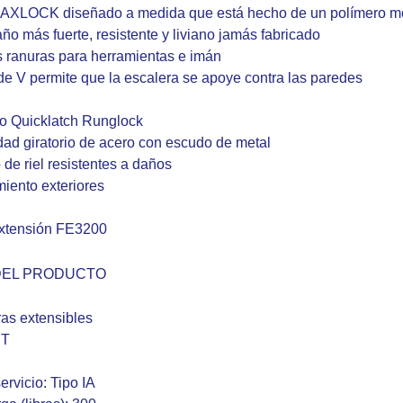
 MAXLOCK diseñado a medida que está hecho de un polímero m
o más fuerte, resistente y liviano jamás fabricado
s ranuras para herramientas e imán
de V permite que la escalera se apoye contra las paredes
o Quicklatch Runglock
dad giratorio de acero con escudo de metal
de riel resistentes a daños
iento exteriores
extensión FE3200
DEL PRODUCTO
ras extensibles
PT
ervicio: Tipo IA