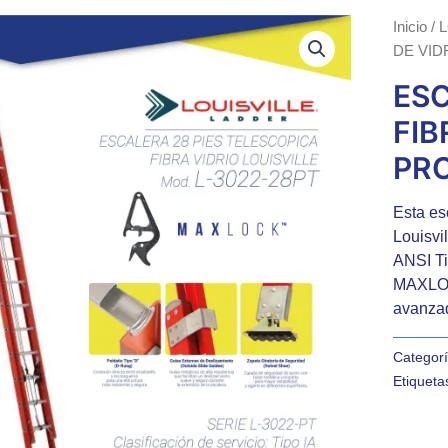
Inicio
/
L
DE VID
ESC
FIB
PRO
Esta es
Louisvi
ANSI Ti
MAXLOCK
avanzad
Categor
Etiqueta