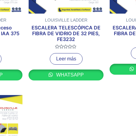
DER
LOUISVILLE LADDER
LOUI
cceso
ESCALERA TELESCÓPICA DE
ESCALER
o IAA 375
FIBRA DE VIDRIO DE 32 PIES,
FIBRA DE
FE3232
Valorado
con
Leer más
0
de
5
P
WHATSAPP