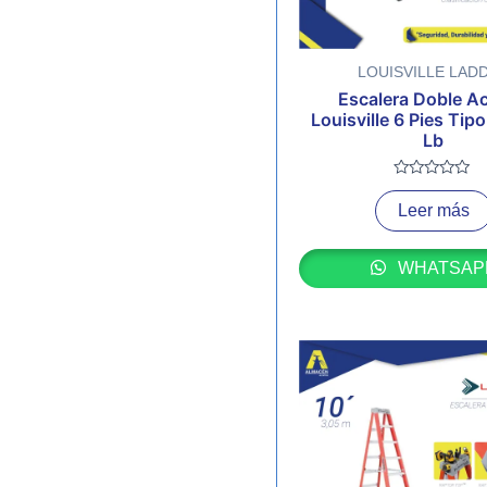
LOUISVILLE LAD
Escalera Doble A
Louisville 6 Pies Tip
Lb
Valorado
con
Leer más
0
de
5
WHATSAP