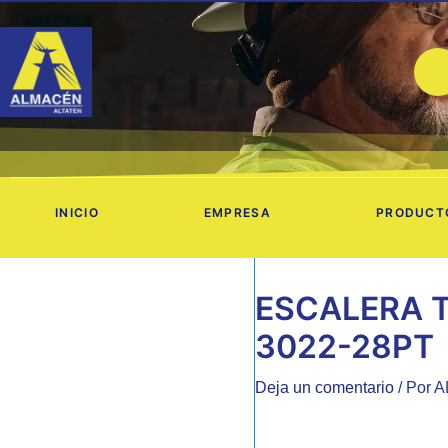
Ir
al
contenido
INICIO
EMPRESA
PRODUCT
ESCALERA T
3022-28PT
Deja un comentario
/ Por
A