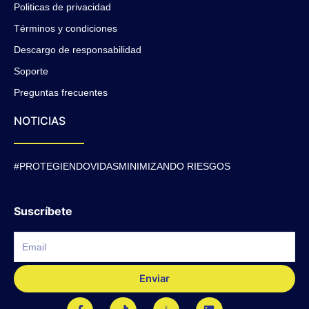
Politicas de privacidad
Términos y condiciones
Descargo de responsabilidad
Soporte
Preguntas frecuentes
NOTICIAS
#PROTEGIENDOVIDASMINIMIZANDO RIESGOS
Suscríbete
Enviar
F
T
J
L