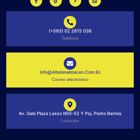
a
i
k
i
c
k
i
n
e
t
-
k
b
o
i
e
o
k
n
d
o
s
i
(+593) 02 2815 038
k
t
n
-
a
Teléfono
f
g
r
a
m
-
1
-
Info@altatenalmacen.com.ec
l
Correo electrónico
i
g
h
t
Av. Galo Plaza Lasso N55-52 Y Psj. Pedro Barrios
Locación