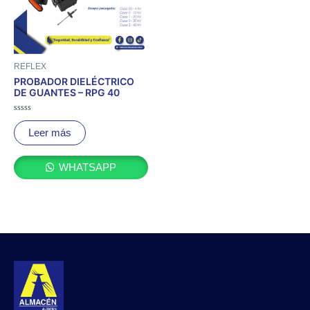
REFLEX
PROBADOR DIELÉCTRICO
DE GUANTES – RPG 40
Valorado
con
Leer más
0
de
5
WHATSAPP