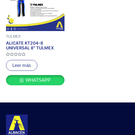
TULMEX
ALICATE KT204-8
UNIVERSAL 8″ TULMEX
Valorado
con
Leer más
0
de
5
WHATSAPP