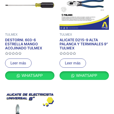
TULMEX
TULMEX
DESTORNI. 603-6
ALICATE D215-9 ALTA
ESTRELLA MANGO
PALANCA Y TERMINALES 9″
ACOJINADO TULMEX
TULMEX
Valorado
Valorado
con
con
Leer más
Leer más
0
0
de
de
5
5
WHATSAPP
WHATSAPP