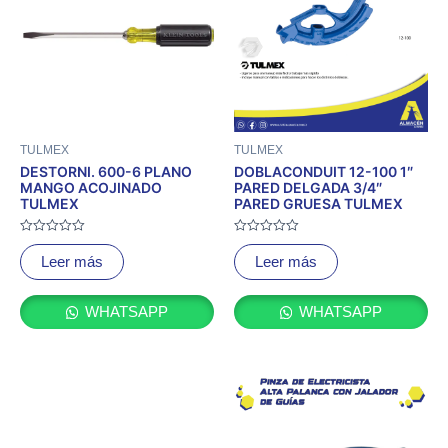
TULMEX
TULMEX
DESTORNI. 600-6 PLANO
DOBLACONDUIT 12-100 1″
MANGO ACOJINADO
PARED DELGADA 3/4″
TULMEX
PARED GRUESA TULMEX
Valorado
Valorado
con
con
Leer más
Leer más
0
0
de
de
5
5
WHATSAPP
WHATSAPP