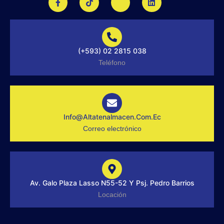
a
i
k
i
c
k
i
n
e
t
-
k
b
o
i
e
o
k
n
d
o
s
i
(+593) 02 2815 038
k
t
n
-
a
Teléfono
f
g
r
a
m
-
1
-
Info@altatenalmacen.com.ec
l
Correo electrónico
i
g
h
t
Av. Galo Plaza Lasso N55-52 Y Psj. Pedro Barrios
Locación