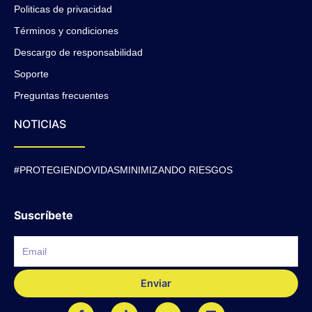
Politicas de privacidad
Términos y condiciones
Descargo de responsabilidad
Soporte
Preguntas frecuentes
NOTICIAS
#PROTEGIENDOVIDASMINIMIZANDO RIESGOS
Suscríbete
Enviar
F
T
J
L