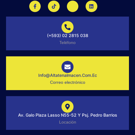
F
T
J
L
a
i
k
i
c
k
i
n
e
t
-
k
b
o
i
e
o
k
n
d
o
s
i
(+593) 02 2815 038
k
t
n
-
a
Teléfono
f
g
r
a
m
-
1
-
Info@altatenalmacen.com.ec
l
Correo electrónico
i
g
h
t
Av. Galo Plaza Lasso N55-52 Y Psj. Pedro Barrios
Locación