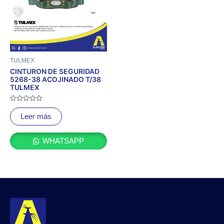
TULMEX
CINTURON DE SEGURIDAD
5268-38 ACOJINADO T/38
TULMEX
Valorado
con
Leer más
0
de
5
WHATSAPP