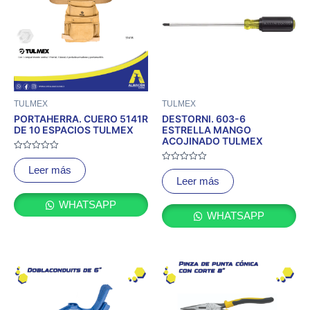
TULMEX
TULMEX
PORTAHERRA. CUERO 5141R
DESTORNI. 603-6
DE 10 ESPACIOS TULMEX
ESTRELLA MANGO
ACOJINADO TULMEX
Valorado
con
Valorado
Leer más
0
con
Leer más
de
0
5
de
5
WHATSAPP
WHATSAPP