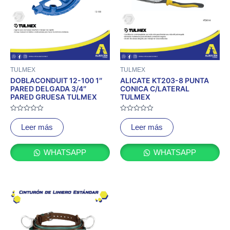
TULMEX
TULMEX
DOBLACONDUIT 12-100 1″
ALICATE KT203-8 PUNTA
PARED DELGADA 3/4″
CONICA C/LATERAL
PARED GRUESA TULMEX
TULMEX
Valorado
Valorado
con
con
Leer más
Leer más
0
0
de
de
5
5
WHATSAPP
WHATSAPP