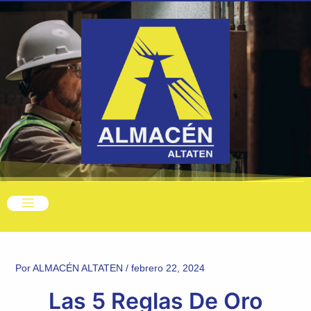
Ir
Navegación
al
de
contenido
entradas
Por
ALMACÉN ALTATEN
/
febrero 22, 2024
Las 5 Reglas De Oro