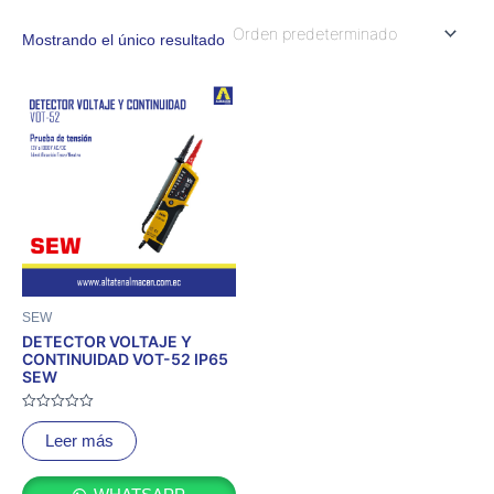
Mostrando el único resultado
SEW
DETECTOR VOLTAJE Y
CONTINUIDAD VOT-52 IP65
SEW
Valorado
con
Leer más
0
de
5