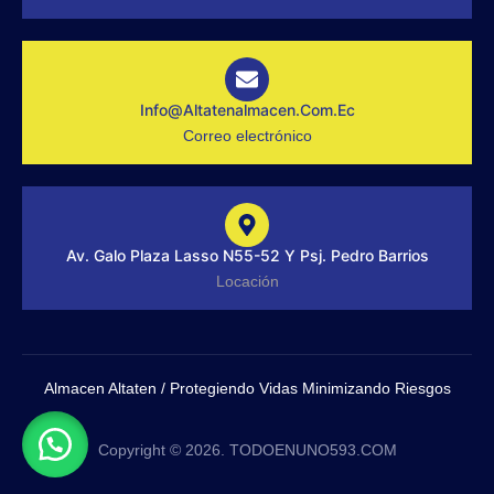
f
g
r
a
m
-
1
-
Info@altatenalmacen.com.ec
l
Correo electrónico
i
g
h
t
Av. Galo Plaza Lasso N55-52 Y Psj. Pedro Barrios
Locación
Almacen Altaten / Protegiendo Vidas Minimizando Riesgos
Copyright © 2026. TODOENUNO593.COM