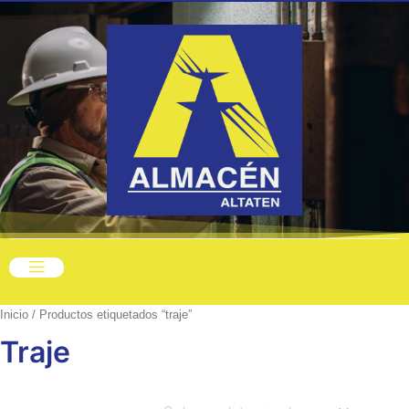
Ir
al
contenido
Inicio
/ Productos etiquetados “traje”
Traje