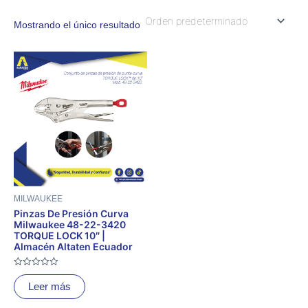
Mostrando el único resultado
MILWAUKEE
Pinzas De Presión Curva
Milwaukee 48-22-3420
TORQUE LOCK 10″ |
Almacén Altaten Ecuador
Valorado
con
Leer más
0
de
5