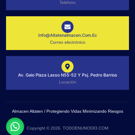
-
a
Teléfono
f
g
r
a
m
-
1
-
Info@altatenalmacen.com.ec
l
Correo electrónico
i
g
h
t
Av. Galo Plaza Lasso N55-52 Y Psj. Pedro Barrios
Locación
Almacen Altaten / Protegiendo Vidas Minimizando Riesgos
Copyright © 2026. TODOENUNO593.COM