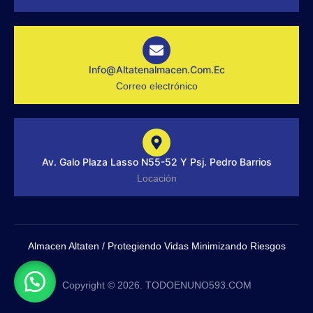
f
g
r
a
m
-
1
-
Info@altatenalmacen.com.ec
l
Correo electrónico
i
g
h
t
Av. Galo Plaza Lasso N55-52 Y Psj. Pedro Barrios
Locación
Almacen Altaten / Protegiendo Vidas Minimizando Riesgos
Copyright © 2026. TODOENUNO593.COM