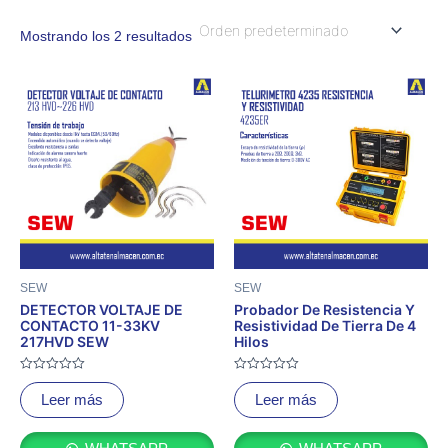
Mostrando los 2 resultados
SEW
SEW
DETECTOR VOLTAJE DE
Probador De Resistencia Y
CONTACTO 11-33KV
Resistividad De Tierra De 4
217HVD SEW
Hilos
Valorado
Valorado
con
con
Leer más
Leer más
0
0
de
de
5
5