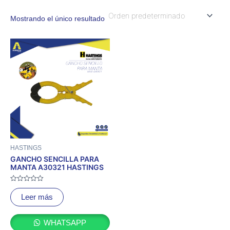
Mostrando el único resultado
HASTINGS
GANCHO SENCILLA PARA
MANTA A30321 HASTINGS
Valorado
con
Leer más
0
de
5
WHATSAPP