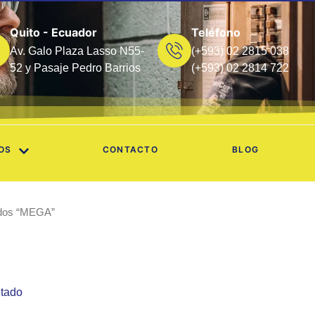
Quito - Ecuador
Teléfono
Av. Galo Plaza Lasso N55-
(+593) 02 2815 038
52 y Pasaje Pedro Barrios
(+593) 02 2814 722
OS
CONTACTO
BLOG
ados “MEGA”
ltado