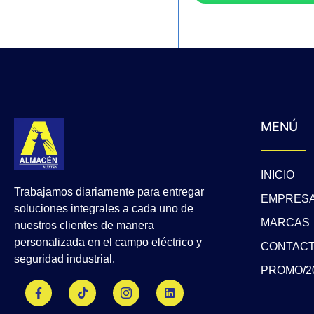
MENÚ
INICIO
Trabajamos diariamente para entregar
EMPRES
soluciones integrales a cada uno de
MARCAS
nuestros clientes de manera
personalizada en el campo eléctrico y
CONTAC
seguridad industrial.
PROMO/2
F
T
J
L
a
i
k
i
c
k
i
n
e
t
-
k