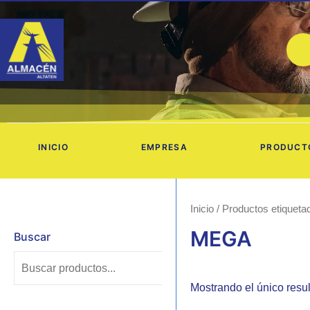
Ir
al
contenido
INICIO
EMPRESA
PRODUCT
Inicio
/ Productos etiquet
MEGA
Buscar
Mostrando el único resu