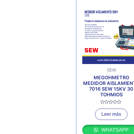
SEW
MEGOHMETRO
MEDIDOR AISLAMIEN
7016 SEW 15KV 30
TOHMIOS
Valorado
con
Leer más
0
de
5
WHATSAPP