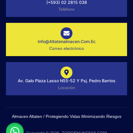
(+593) 02 2815 038
k
t
n
-
a
Teléfono
f
g
r
a
m
-
1
-
Info@altatenalmacen.com.ec
l
Correo electrónico
i
g
h
t
Av. Galo Plaza Lasso N55-52 Y Psj. Pedro Barrios
Locación
Almacen Altaten / Protegiendo Vidas Minimizando Riesgos
Copyright © 2026. TODOENUNO593.COM