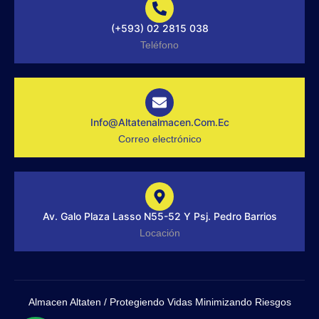
o
k
n
d
o
s
i
(+593) 02 2815 038
k
t
n
-
a
Teléfono
f
g
r
a
m
-
1
-
Info@altatenalmacen.com.ec
l
Correo electrónico
i
g
h
t
Av. Galo Plaza Lasso N55-52 Y Psj. Pedro Barrios
Locación
Almacen Altaten / Protegiendo Vidas Minimizando Riesgos