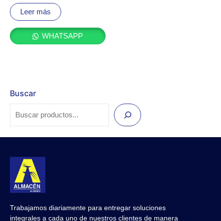
Valorado
con
Leer más
0
de
5
WHATSAPP
Buscar
Trabajamos diariamente para entregar soluciones
integrales a cada uno de nuestros clientes de manera