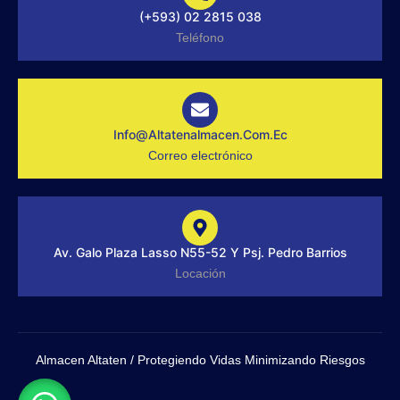
o
s
i
(+593) 02 2815 038
k
t
n
-
a
Teléfono
f
g
r
a
m
-
1
-
Info@altatenalmacen.com.ec
l
Correo electrónico
i
g
h
t
Av. Galo Plaza Lasso N55-52 Y Psj. Pedro Barrios
Locación
Almacen Altaten / Protegiendo Vidas Minimizando Riesgos