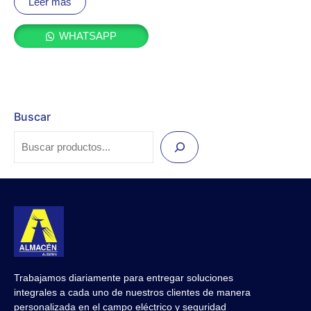
Leer más
0
de
5
WHATSAPP
Buscar
Trabajamos diariamente para entregar soluciones
integrales a cada uno de nuestros clientes de manera
personalizada en el campo eléctrico y seguridad