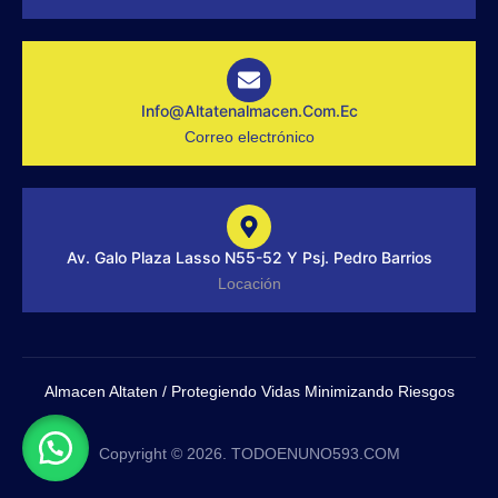
f
g
r
a
m
-
1
-
Info@altatenalmacen.com.ec
l
Correo electrónico
i
g
h
t
Av. Galo Plaza Lasso N55-52 Y Psj. Pedro Barrios
Locación
Almacen Altaten / Protegiendo Vidas Minimizando Riesgos
Copyright © 2026. TODOENUNO593.COM