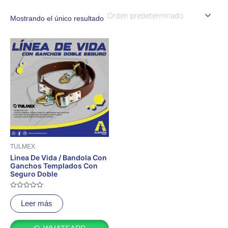
Mostrando el único resultado
TULMEX
Linea De Vida / Bandola Con
Ganchos Templados Con
Seguro Doble
Valorado
con
Leer más
0
de
5