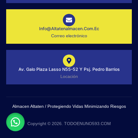
r
a
m
-
1
-
Info@altatenalmacen.com.ec
l
Correo electrónico
i
g
h
t
Av. Galo Plaza Lasso N55-52 Y Psj. Pedro Barrios
Locación
Almacen Altaten / Protegiendo Vidas Minimizando Riesgos
Copyright © 2026. TODOENUNO593.COM