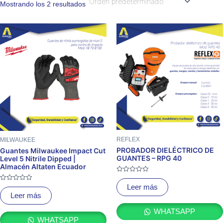
Mostrando los 2 resultados
REFLEX
MILWAUKEE
PROBADOR DIELÉCTRICO DE
Guantes Milwaukee Impact Cut
GUANTES – RPG 40
Level 5 Nitrile Dipped |
Almacén Altaten Ecuador
Valorado
con
Valorado
Leer más
0
con
Leer más
de
0
5
de
5
WHATSAPP
WHATSAPP