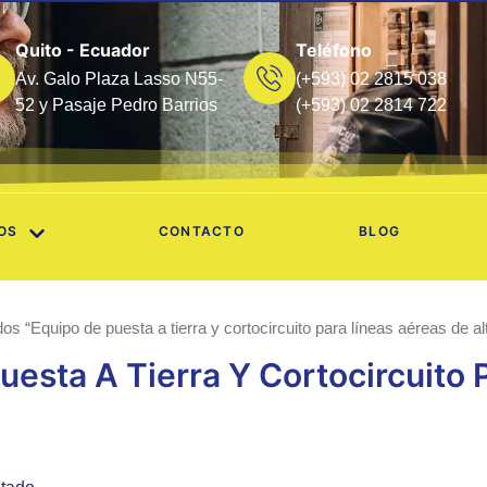
Quito - Ecuador
Teléfono
Av. Galo Plaza Lasso N55-
(+593) 02 2815 038
52 y Pasaje Pedro Barrios
(+593) 02 2814 722
OS
CONTACTO
BLOG
os “Equipo de puesta a tierra y cortocircuito para líneas aéreas de al
uesta A Tierra Y Cortocircuito 