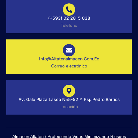
b
o
i
e
o
k
n
d
o
s
i
(+593) 02 2815 038
k
t
n
-
a
Teléfono
f
g
r
a
m
-
1
-
Info@altatenalmacen.com.ec
l
Correo electrónico
i
g
h
t
Av. Galo Plaza Lasso N55-52 Y Psj. Pedro Barrios
Locación
Almacen Altaten / Protegiendo Vidas Minimizando Riesgos