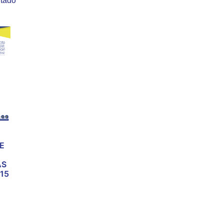
ltado
E
AS
15