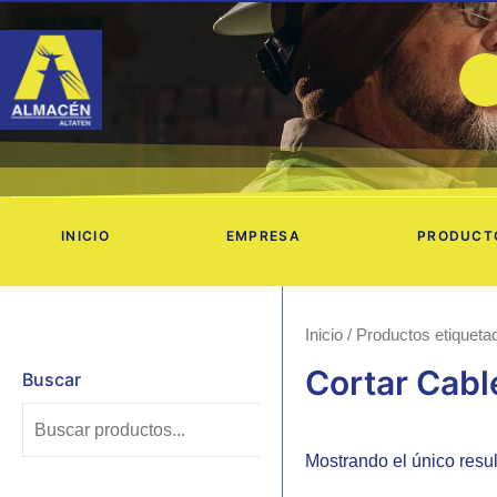
Ir
al
contenido
INICIO
EMPRESA
PRODUCT
Inicio
/ Productos etiquetad
Cortar Cabl
Buscar
Mostrando el único resu