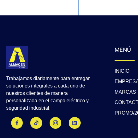
MENÚ
INICIO
Trabajamos diariamente para entregar
EMPRES
soluciones integrales a cada uno de
MARCAS
nuestros clientes de manera
personalizada en el campo eléctrico y
CONTAC
seguridad industrial.
PROMO/2
F
T
J
L
a
i
k
i
c
k
i
n
e
t
-
k
b
o
i
e