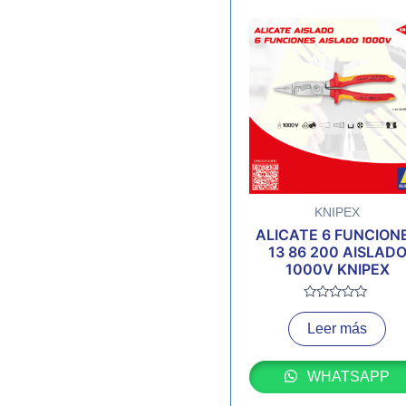
KNIPEX
ALICATE 6 FUNCION
13 86 200 AISLAD
1000V KNIPEX
Valorado
con
Leer más
0
de
5
WHATSAPP