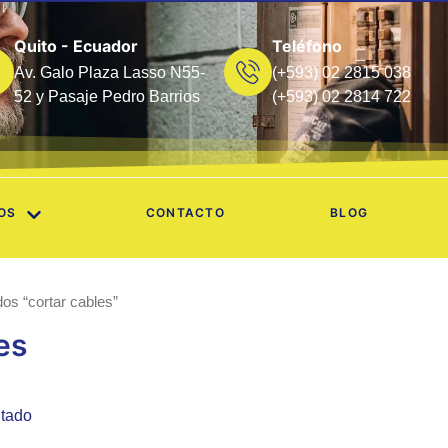
Quito - Ecuador
Teléfono
Av. Galo Plaza Lasso N55-
(+593) 02 2815 038
52 y Pasaje Pedro Barrios
(+593) 02 2814 722
OS
CONTACTO
BLOG
os “cortar cables”
es
ltado