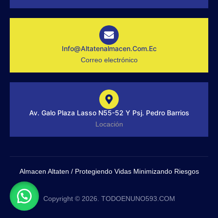
f
g
r
a
m
-
1
-
Info@altatenalmacen.com.ec
l
Correo electrónico
i
g
h
t
Av. Galo Plaza Lasso N55-52 Y Psj. Pedro Barrios
Locación
Almacen Altaten / Protegiendo Vidas Minimizando Riesgos
Copyright © 2026. TODOENUNO593.COM