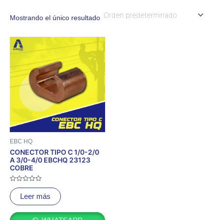
Mostrando el único resultado
EBC HQ
CONECTOR TIPO C 1/0-2/0
A 3/0-4/0 EBCHQ 23123
COBRE
Valorado
con
Leer más
0
de
5