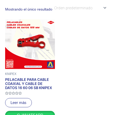
Mostrando el único resultado
KNIPEX
PELACABLE PARA CABLE
COAXIAL Y CABLE DE
DATOS 16 60 06 SB KNIPEX
Valorado
con
Leer más
0
de
5