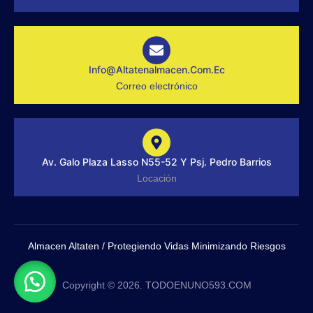
f
g
r
a
m
-
1
-
Info@altatenalmacen.com.ec
l
Correo electrónico
i
g
h
t
Av. Galo Plaza Lasso N55-52 Y Psj. Pedro Barrios
Locación
Almacen Altaten / Protegiendo Vidas Minimizando Riesgos
Copyright © 2026. TODOENUNO593.COM