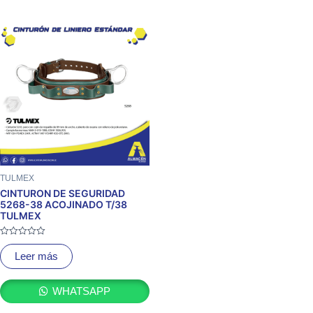
TULMEX
CINTURON DE SEGURIDAD
5268-38 ACOJINADO T/38
TULMEX
Valorado
con
Leer más
0
de
5
WHATSAPP