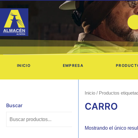
Ir
al
contenido
INICIO
EMPRESA
PRODUCT
Inicio
/ Productos etique
CARRO
Buscar
Mostrando el único resu