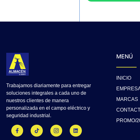
MENÚ
INICIO
Trabajamos diariamente para entregar
EMPRES
soluciones integrales a cada uno de
MARCAS
nuestros clientes de manera
personalizada en el campo eléctrico y
CONTAC
seguridad industrial.
PROMO/2
F
T
J
L
a
i
k
i
c
k
i
n
e
t
-
k