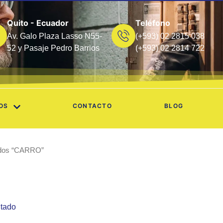
Quito - Ecuador
Teléfono
Av. Galo Plaza Lasso N55-
(+593) 02 2815 038
52 y Pasaje Pedro Barrios
(+593) 02 2814 722
OS
CONTACTO
BLOG
tados “CARRO”
ltado