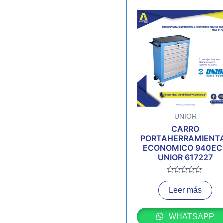
UNIOR
CARRO
PORTAHERRAMIENT
ECONOMICO 940EC
UNIOR 617227
Valorado
con
Leer más
0
de
5
WHATSAPP