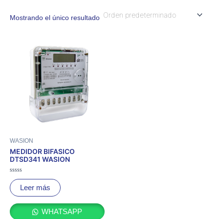
Mostrando el único resultado
WASION
MEDIDOR BIFASICO
DTSD341 WASION
Valorado
con
Leer más
0
de
5
WHATSAPP