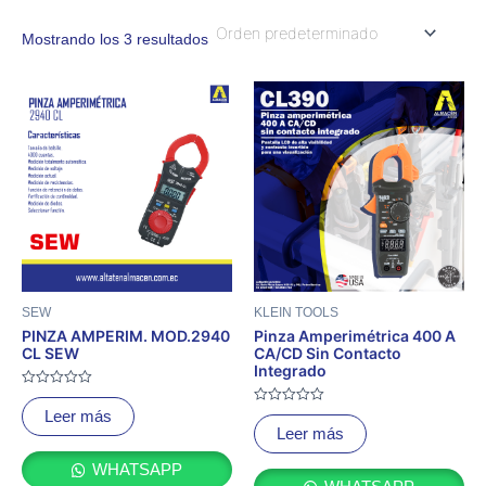
Mostrando los 3 resultados
SEW
KLEIN TOOLS
PINZA AMPERIM. MOD.2940
Pinza Amperimétrica 400 A
CL SEW
CA/CD Sin Contacto
Integrado
Valorado
con
Valorado
Leer más
0
con
Leer más
de
0
5
de
5
WHATSAPP