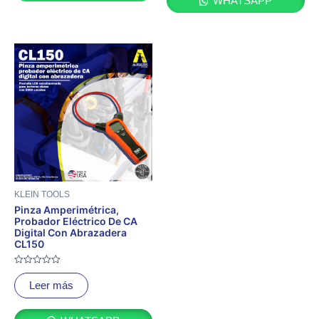
WHATSAPP
KLEIN TOOLS
Pinza Amperimétrica,
Probador Eléctrico De CA
Digital Con Abrazadera
CL150
Valorado
con
Leer más
0
de
5