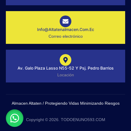
f
g
r
a
m
-
1
-
Info@altatenalmacen.com.ec
l
Correo electrónico
i
g
h
t
Av. Galo Plaza Lasso N55-52 Y Psj. Pedro Barrios
Locación
Almacen Altaten / Protegiendo Vidas Minimizando Riesgos
Copyright © 2026. TODOENUNO593.COM