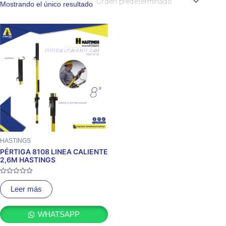
Mostrando el único resultado
HASTINGS
PÉRTIGA 8108 LINEA CALIENTE
2,6M HASTINGS
Valorado
con
Leer más
0
de
5
WHATSAPP