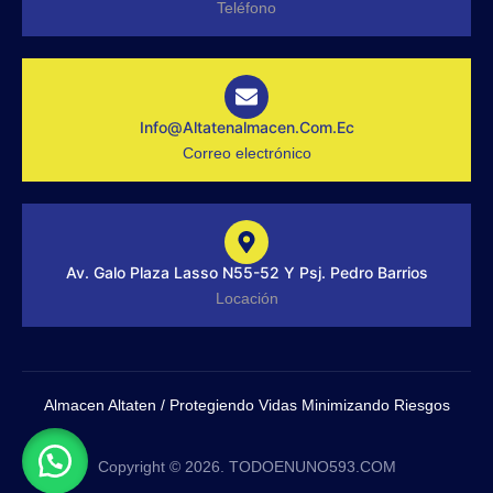
-
a
Teléfono
f
g
r
a
m
-
1
-
Info@altatenalmacen.com.ec
l
Correo electrónico
i
g
h
t
Av. Galo Plaza Lasso N55-52 Y Psj. Pedro Barrios
Locación
Almacen Altaten / Protegiendo Vidas Minimizando Riesgos
Copyright © 2026. TODOENUNO593.COM