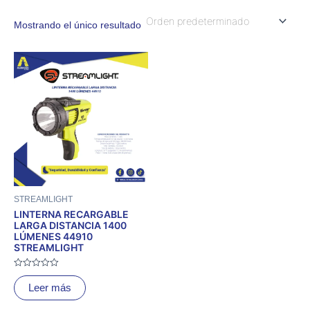
Mostrando el único resultado
STREAMLIGHT
LINTERNA RECARGABLE
LARGA DISTANCIA 1400
LÚMENES 44910
STREAMLIGHT
Valorado
con
Leer más
0
de
5