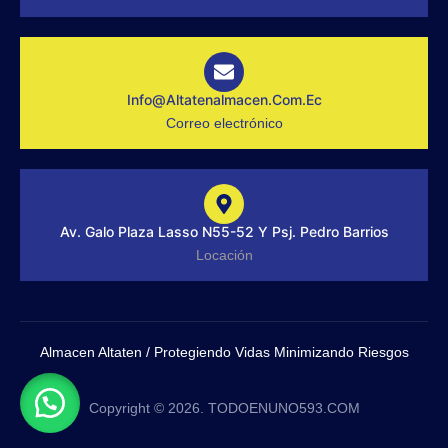
f
g
r
a
m
-
1
-
Info@altatenalmacen.com.ec
l
Correo electrónico
i
g
h
t
Av. Galo Plaza Lasso N55-52 Y Psj. Pedro Barrios
Locación
Almacen Altaten / Protegiendo Vidas Minimizando Riesgos
Copyright © 2026. TODOENUNO593.COM