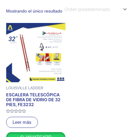
Mostrando el único resultado
LOUISVILLE LADDER
ESCALERA TELESCÓPICA
DE FIBRA DE VIDRIO DE 32
PIES, FE3232
Valorado
con
Leer más
0
de
5