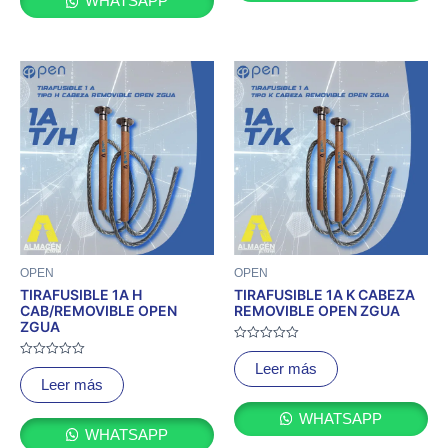
WHATSAPP
OPEN
OPEN
TIRAFUSIBLE 1A H
TIRAFUSIBLE 1A K CABEZA
CAB/REMOVIBLE OPEN
REMOVIBLE OPEN ZGUA
ZGUA
Valorado
con
Valorado
Leer más
0
con
Leer más
de
0
5
de
5
WHATSAPP
WHATSAPP