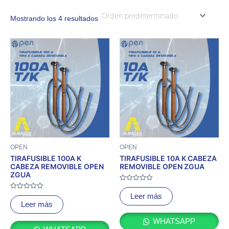
Mostrando los 4 resultados
OPEN
OPEN
TIRAFUSIBLE 100A K
TIRAFUSIBLE 10A K CABEZA
CABEZA REMOVIBLE OPEN
REMOVIBLE OPEN ZGUA
ZGUA
Valorado
con
Valorado
Leer más
0
con
Leer más
de
0
5
de
5
WHATSAPP