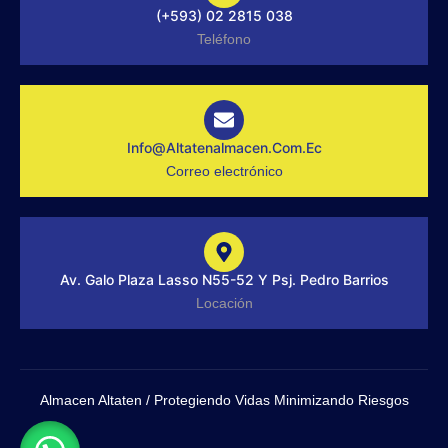
o
s
i
(+593) 02 2815 038
k
t
n
-
a
Teléfono
f
g
r
a
m
-
1
-
Info@altatenalmacen.com.ec
l
Correo electrónico
i
g
h
t
Av. Galo Plaza Lasso N55-52 Y Psj. Pedro Barrios
Locación
Almacen Altaten / Protegiendo Vidas Minimizando Riesgos